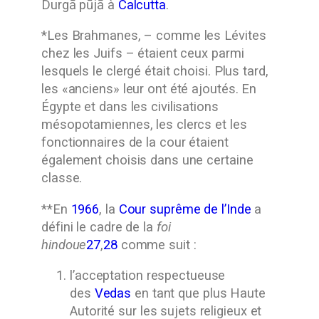
Durgā pūjā à
Calcutta
.
*Les Brahmanes, – comme les Lévites
chez les Juifs – étaient ceux parmi
lesquels le clergé était choisi. Plus tard,
les «anciens» leur ont été ajoutés. En
Égypte et dans les civilisations
mésopotamiennes, les clercs et les
fonctionnaires de la cour étaient
également choisis dans une certaine
classe.
**En
1966
, la
Cour suprême de l’Inde
a
défini le cadre de la
foi
hindoue
27
,
28
comme suit :
l’acceptation respectueuse
des
Vedas
en tant que plus Haute
Autorité sur les sujets religieux et