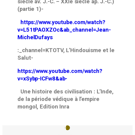
siècle av. J.-C. – XXIe siècle ap. J.-C.)
(partie 1)-
https://www.youtube.com/watch?
v=L51tPAOXZOc&ab_channel=Jean-
MichelDufays
:_channel=KTOTV, L’Hindouisme et le
Salut-
https://www.youtube.com/watch?
v=xSybp-ICFw8&ab-
Une histoire des civilisation : L’Inde,
de la période védique à l’empire
mongol, Edition Inra