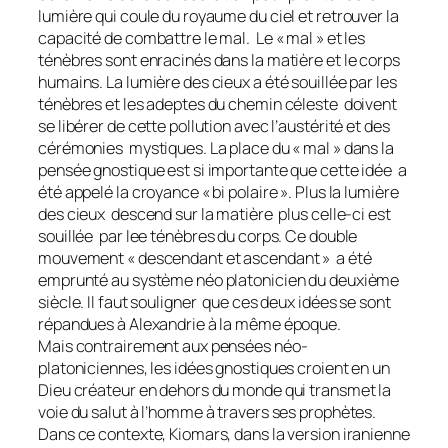
lumière qui coule du royaume du ciel et retrouver la
capacité de combattre le mal. Le « mal » et les
ténèbres sont enracinés dans la matière et le corps
humains. La lumière des cieux a été souillée par les
ténèbres et les adeptes du chemin céleste doivent
se libérer de cette pollution avec l’austérité et des
cérémonies mystiques. La place du « mal » dans la
pensée gnostique est si importante que cette idée a
été appelé la croyance « bi polaire ». Plus la lumière
des cieux descend sur la matière plus celle-ci est
souillée par lee ténèbres du corps. Ce double
mouvement « descendant et ascendant » a été
emprunté au système néo platonicien du deuxième
siècle. Il faut souligner que ces deux idées se sont
répandues à Alexandrie à la même époque.
Mais contrairement aux pensées néo-
platoniciennes, les idées gnostiques croient en un
Dieu créateur en dehors du monde qui transmet la
voie du salut à l’homme à travers ses prophètes.
Dans ce contexte, Kiomars, dans la version iranienne