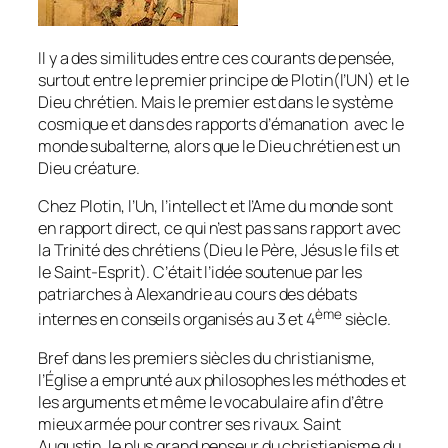
Il y a des similitudes entre ces courants de pensée,
surtout entre le premier principe de Plotin(l’UN) et le
Dieu chrétien. Mais le premier est dans le système
cosmique et dans des rapports d’émanation avec le
monde subalterne, alors que le Dieu chrétien est un
Dieu créature.
Chez Plotin, l’Un, l’intellect et l’Ame du monde sont
en rapport direct, ce qui n’est pas sans rapport avec
la Trinité des chrétiens (Dieu le Père, Jésus le fils et
le Saint-Esprit). C’était l’idée soutenue par les
patriarches à Alexandrie au cours des débats
ème
internes en conseils organisés au 3 et 4
siècle.
Bref dans les premiers siècles du christianisme,
l’Église a emprunté aux philosophes les méthodes et
les arguments et même le vocabulaire afin d’être
mieux armée pour contrer ses rivaux. Saint
Augustin, le plus grand penseur du christianisme du