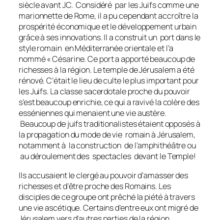
siècle avant JC. Considéré par les Juifs comme une
marionnette de Rome, il a pu cependant accroître la
prospérité économique et le développement urbain
grâce à ses innovations. Il a construit un port dans le
style romain en Méditerranée orientale et l’a
nommé « Césarine. Ce port a apporté beaucoup de
richesses à la région. Le temple de Jérusalem a été
rénové. C’était le lieu de culte le plus important pour
les Juifs. La classe sacerdotale proche du pouvoir
s’est beaucoup enrichie, ce qui a ravivé la colère des
esséniennes qui menaient une vie austère.
Beaucoup de juifs traditionalistes étaient opposés à
la propagation du mode de vie romain à Jérusalem,
notamment à la construction de l’amphithéâtre ou
au déroulement des spectacles devant le Temple!
Ils accusaient le clergé au pouvoir d’amasser des
richesses et d’être proche des Romains. Les
disciples de ce groupe ont prêché la piété à travers
une vie ascétique. Certains d’entre eux ont migré de
Jérusalem vers d’autres parties de la région,