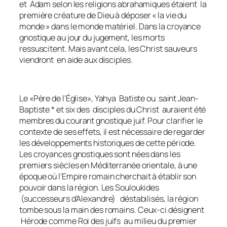
et Adam selon les religions abrahamiques étaient la
première créature de Dieu à déposer « la vie du
monde » dans le monde matériel. Dans la croyance
gnostique au jour du jugement, les morts
ressuscitent. Mais avant cela, les Christ sauveurs
viendront en aide aux disciples.
Le «Père de l’Église», Yahya Batiste ou saint Jean-
Baptiste * et six des disciples du Christ auraient été
membres du courant gnostique juif. Pour clarifier le
contexte de ses effets, il est nécessaire de regarder
les développements historiques de cette période.
Les croyances gnostiques sont nées dans les
premiers siècles en Méditerranée orientale, à une
époque où l’Empire romain cherchait à établir son
pouvoir dans la région. Les Souloukides
(successeurs d’Alexandre) déstabilisés, la région
tombe sous la main des romains. Ceux-ci désignent
Hérode comme Roi des juifs au milieu du premier