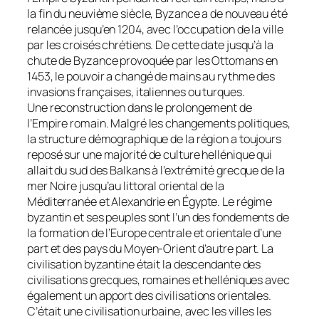
la fin du neuvième siècle, Byzance a de nouveau été
relancée jusqu’en 1204, avec l’occupation de la ville
par les croisés chrétiens. De cette date jusqu’à la
chute de Byzance provoquée par les Ottomans en
1453, le pouvoir a changé de mains au rythme des
invasions françaises, italiennes ou turques.
Une reconstruction dans le prolongement de
l’Empire romain. Malgré les changements politiques,
la structure démographique de la région a toujours
reposé sur une majorité de culture hellénique qui
allait du sud des Balkans à l’extrémité grecque de la
mer Noire jusqu’au littoral oriental de la
Méditerranée et Alexandrie en Égypte. Le régime
byzantin et ses peuples sont l’un des fondements de
la formation de l’Europe centrale et orientale d’une
part et des pays du Moyen-Orient d’autre part. La
civilisation byzantine était la descendante des
civilisations grecques, romaines et helléniques avec
également un apport des civilisations orientales.
C’était une civilisation urbaine, avec les villes les