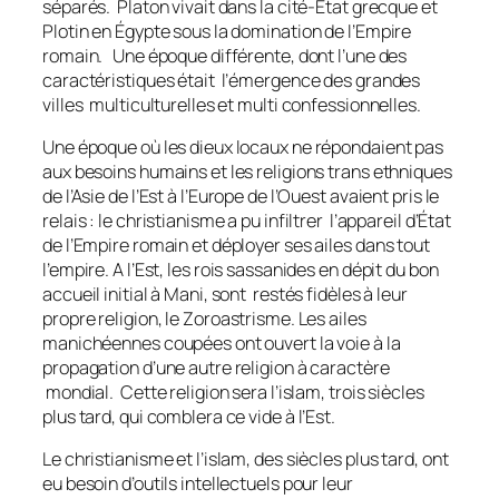
séparés. Platon vivait dans la cité-État grecque et
Plotin en Égypte sous la domination de l’Empire
romain. Une époque différente, dont l’une des
caractéristiques était l’émergence des grandes
villes multiculturelles et multi confessionnelles.
Une époque où les dieux locaux ne répondaient pas
aux besoins humains et les religions trans ethniques
de l’Asie de l’Est à l’Europe de l’Ouest avaient pris le
relais : le christianisme a pu infiltrer l’appareil d’État
de l’Empire romain et déployer ses ailes dans tout
l’empire. A l’Est, les rois sassanides en dépit du bon
accueil initial à Mani, sont restés fidèles à leur
propre religion, le Zoroastrisme. Les ailes
manichéennes coupées ont ouvert la voie à la
propagation d’une autre religion à caractère
mondial. Cette religion sera l’islam, trois siècles
plus tard, qui comblera ce vide à l’Est.
Le christianisme et l’islam, des siècles plus tard, ont
eu besoin d’outils intellectuels pour leur