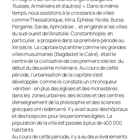
Russes, Arméniens et d’autres) ». Dans le même
temps, nous assistons à la croissance de villes
comme Thessalonique, Mira, Éphèse, Nicée, Bursa,
Pergame, Sarde, Aphrodisie … et en général les villes
du sud-ouest de l’Anatolie. Constantinople, en
particulier, a prospéré dans sa première période au
Xe siècle. La capitale byzantine comme les grandes
villes musulmanes (Bagdad et le Caire), était le
centre de la civilisation de ces premiers siècles du
début du deuxième millénaire. Au cours de cette
période, l’urbanisation de la capitale s’est
développée comme le constate un chroniqueur
vénitien : en plus des églises et des monastères
dans les zones urbaines, des écoles et des centres
d’enseignement de la philosophie et des sciences
grecques ont redémarré. Il y avait aussi des hôpitaux
et des hospices pour les personnes âgées. La
population de la ville est passée à plus de 400 000
habitants.
Au cours de cette période, il y a eu deux événements