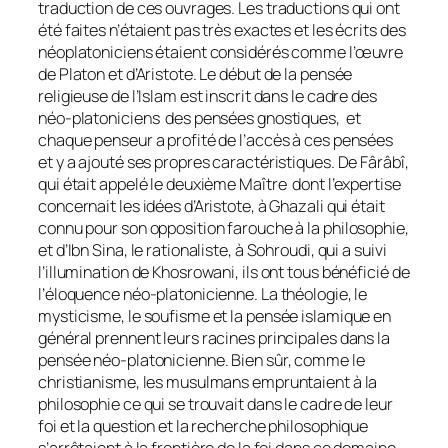
traduction de ces ouvrages. Les traductions qui ont
été faites n’étaient pas très exactes et les écrits des
néoplatoniciens étaient considérés comme l’œuvre
de Platon et d’Aristote. Le début de la pensée
religieuse de l’Islam est inscrit dans le cadre des
néo-platoniciens des pensées gnostiques, et
chaque penseur a profité de l’accès à ces pensées
et y a ajouté ses propres caractéristiques. De Fârâbî,
qui était appelé le deuxième Maître dont l’expertise
concernait les idées d’Aristote, à Ghazali qui était
connu pour son opposition farouche à la philosophie,
et d’Ibn Sina, le rationaliste, à Sohroudi, qui a suivi
l’illumination de Khosrowani, ils ont tous bénéficié de
l’éloquence néo-platonicienne. La théologie, le
mysticisme, le soufisme et la pensée islamique en
général prennent leurs racines principales dans la
pensée néo-platonicienne. Bien sûr, comme le
christianisme, les musulmans empruntaient à la
philosophie ce qui se trouvait dans le cadre de leur
foi et la question et la recherche philosophique