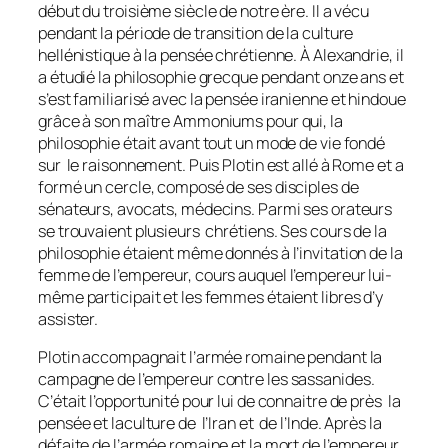
début du troisième siècle de notre ère. Il a vécu
pendant la période de transition de la culture
hellénistique à la pensée chrétienne. À Alexandrie, il
a étudié la philosophie grecque pendant onze ans et
s’est familiarisé avec la pensée iranienne et hindoue
grâce à son maître Ammoniums pour qui, la
philosophie était avant tout un mode de vie fondé
sur le raisonnement. Puis Plotin est allé à Rome et a
formé un cercle, composé de ses disciples de
sénateurs, avocats, médecins. Parmi ses orateurs
se trouvaient plusieurs chrétiens. Ses cours de la
philosophie étaient même donnés à l’invitation de la
femme de l’empereur, cours auquel l’empereur lui-
même participait et les femmes étaient libres d’y
assister.
Plotin accompagnait l’armée romaine pendant la
campagne de l’empereur contre les sassanides.
C’était l’opportunité pour lui de connaitre de près la
pensée et laculture de l’Iran et de l’Inde. Après la
défaite de l’armée romaine et la mort de l’empereur,