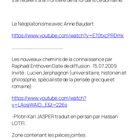
s’arrêtaient à la frontière de la foi dans ce domaine.
Le Néoplatonisme avec Anne Baudart
https://www.youtube.com/watch?v=E70txcPRDmk
……………………………………………
Les nouveaux chemins de la connaissance par
Raphaël Enthoven Date de diffusion : 15.07.2009
Invité : Lucien Jerphagnon (universitaire, historien et
philosophe, spécialiste de la pensée grecque et
romaine)
https://www.youtube.com/watch?
v=LAosjWAID_E&t=226s
-Plotin Karl JASPER traduit en persan par Hassan
LOTFI.
Zone contenant les pièces jointes