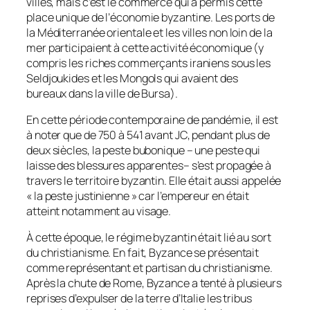
villes, mais c’est le commerce qui a permis cette
place unique de l’économie byzantine. Les ports de
la Méditerranée orientale et les villes non loin de la
mer participaient à cette activité économique (y
compris les riches commerçants iraniens sous les
Seldjoukides et les Mongols qui avaient des
bureaux dans la ville de Bursa).
En cette période contemporaine de pandémie, il est
à noter que de 750 à 541 avant JC, pendant plus de
deux siècles, la peste bubonique – une peste qui
laisse des blessures apparentes– s’est propagée à
travers le territoire byzantin. Elle était aussi appelée
« la peste justinienne » car l’empereur en était
atteint notamment au visage.
À cette époque, le régime byzantin était lié au sort
du christianisme. En fait, Byzance se présentait
comme représentant et partisan du christianisme.
Après la chute de Rome, Byzance a tenté à plusieurs
reprises d’expulser de la terre d’Italie les tribus