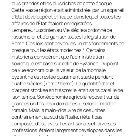
plus grandes et les plus riches de cette époque.
Cette vaste région était administrée par un appareil
d’Etat développé et efficace dans lequel toutes les
affaires de l’État étaient enregistrées.
L’empereur Justinien au VIe siècle a ordonné de
rassembler et d’organiser toutes la législation de
Rome. Ces lois sont devenues un des fondements de
presque tout les états modernes *. Certains
historiens considèrent que l’administration
soviétique est basé sur celle de Byzance. Du point
de vue économique, la valeur de la monnaie
byzantine est restée quasiment stable pendant
quatre siècles (7ème/11ème). La quantité d’or et
d’argent stockée en trésorerie était sans pareille de
son temps. Son économie agricole reposait sur de
grandes unités, les « domaines », selon le modèle
romain. Mais la main-d’œuvre de ces unités,
contrairement au sud de l’Italie, n’était pas
composée d’esclaves. Les artisanats et diverses
professions étaient largement développés dans les