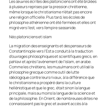
Les œuvres écrites des platoniciens ont été brûlées
à plusieurs reprises par la pression chrétienne,
même lorsque le christianisme n’était pas encore
une religion officielle. Plus tard, les écoles de
philosophie athénienne ont été fermées et elles ont
migré vers l’est, vers l’empire sassanide.
Néo platoniciens et islam
La migration des enseignants et des penseurs de
Constantinople vers l’Est a conduit à la traduction
d’ouvrages philosophiques et scientifiques grecs, en
pahlavi et après l’avènement de l’islam, en arabe.
Comme les chrétiens, les musulmans ont utilisé la
philosophie grecque comme outil de lutte
idéologique contre leurs rivaux, à la différence que
le christianisme a prospéré dans la culture
hellénistique et que le grec, était sinon la langue
principale, mais au moins la langue de la science et
de la philosophie. En Orient, de nombreuses élites ne
connaissaient pas le grec et avaient accès à la