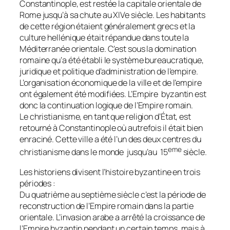
Constantinople, est restée la capitale orientale de
Rome jusqu’à sa chute au XIVe siècle. Les habitants
de cette région étaient généralement grecs et la
culture hellénique était répandue dans toute la
Méditerranée orientale. C’est sous la domination
romaine qu’a été établi le système bureaucratique,
juridique et politique d’administration de l’empire.
L’organisation économique de la ville et de l’empire
ont également été modifiées. L’Empire byzantin est
donc la continuation logique de l’Empire romain.
Le christianisme, en tant que religion d’État, est
retourné à Constantinople où autrefois il était bien
enraciné. Cette ville a été l’un des deux centres du
eme
christianisme dans le monde jusqu’au 15
siècle.
Les historiens divisent l’histoire byzantine en trois
périodes :
Du quatrième au septième siècle c’est la période de
reconstruction de l’Empire romain dans la partie
orientale. L’invasion arabe a arrêté la croissance de
l’Empire byzantin pendant un certain temps, mais à