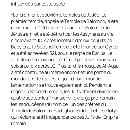
influencés par cette secte
*Le premier et deuxième temples de Judée: Le
premier temple, appelé le Temple de Salomon, a été
construit en 1000 avant JC par le roi Salomon de
Jérusalem et a été détruit par les Assyriens au VIe
siècle avant JC. Après le retour des exilés juifs de
Babylone, le Second Temple a été financé par Cyrus
et a été achevé en 521, sous le règne de Darius. Le
temple a de nouveau été détruit par les Romains en
soixante-dix après JC. Plus tard, la mosquée Al-Aqsa
a été construite au même endroit et une partie du
mur du temple (qui est aujourd’hui le mur de
lamentation) se trouve également ici. Pendant le
règne du Second Temple, les Juifs étaient divisés en
quatre sectes: les Pharisiens, le clergé pro-romain,
les sadducéens (du nom de l’un des prêtres du
Temple de Salomon, Sadegh ou Siddiq.) et les Zlotys
qui réclamaient l’indépendance des Juifs de l’Empire
romain.