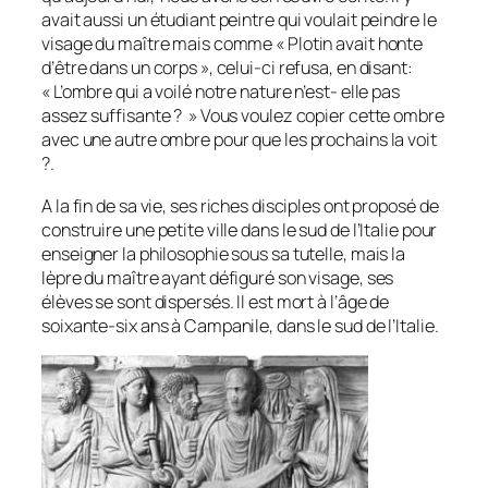
avait aussi un étudiant peintre qui voulait peindre le
visage du maître mais comme « Plotin avait honte
d’être dans un corps », celui-ci refusa, en disant:
« L’ombre qui a voilé notre nature n’est- elle pas
assez suffisante ? » Vous voulez copier cette ombre
avec une autre ombre pour que les prochains la voit
?.
A la fin de sa vie, ses riches disciples ont proposé de
construire une petite ville dans le sud de l’Italie pour
enseigner la philosophie sous sa tutelle, mais la
lèpre du maître ayant défiguré son visage, ses
élèves se sont dispersés. Il est mort à l’âge de
soixante-six ans à Campanile, dans le sud de l’Italie.