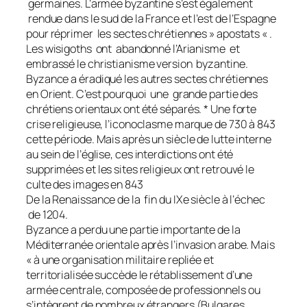
germaines. L’armée byzantine s’est également
rendue dans le sud de la France et l’est de l’Espagne
pour réprimer les sectes chrétiennes » apostats « .
Les wisigoths ont abandonné l’Arianisme et
embrassé le christianisme version byzantine.
Byzance a éradiqué les autres sectes chrétiennes
en Orient. C’est pourquoi une grande partie des
chrétiens orientaux ont été séparés. * Une forte
crise religieuse, l’iconoclasme marque de 730 à 843
cette période. Mais après un siècle de lutte interne
au sein de l’église, ces interdictions ont été
supprimées et les sites religieux ont retrouvé le
culte des images en 843
De la Renaissance de la fin du IXe siècle à l’échec
de 1204.
Byzance a perdu une partie importante de la
Méditerranée orientale après l’invasion arabe. Mais
« à une organisation militaire repliée et
territorialisée succède le rétablissement d’une
armée centrale, composée de professionnels ou
s’intègrent de nombreux étrangers (Bulgares,