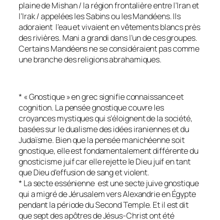
plaine de Mishan / la région frontalière entre l’Iran et
l’Irak / appelées les Sabins ou les Mandéens. Ils
adoraient l’eau et vivaient en vêtements blancs près
des rivières. Mani a grandi dans l’un de ces groupes.
Certains Mandéens ne se considéraient pas comme
une branche des religions abrahamiques.
* « Gnostique » en grec signifie connaissance et
cognition. La pensée gnostique couvre les
croyances mystiques qui s’éloignent de la société,
basées sur le dualisme des idées iraniennes et du
Judaïsme. Bien que la pensée manichéenne soit
gnostique, elle est fondamentalement différente du
gnosticisme juif car elle rejette le Dieu juif en tant
que Dieu d’effusion de sang et violent.
* La secte essénienne est une secte juive gnostique
qui a migré de Jérusalem vers Alexandrie en Égypte
pendant la période du Second Temple. Et il est dit
que sept des apôtres de Jésus-Christ ont été