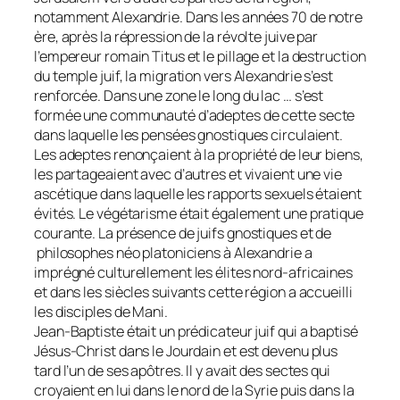
notamment Alexandrie. Dans les années 70 de notre
ère, après la répression de la révolte juive par
l’empereur romain Titus et le pillage et la destruction
du temple juif, la migration vers Alexandrie s’est
renforcée. Dans une zone le long du lac … s’est
formée une communauté d’adeptes de cette secte
dans laquelle les pensées gnostiques circulaient.
Les adeptes renonçaient à la propriété de leur biens,
les partageaient avec d’autres et vivaient une vie
ascétique dans laquelle les rapports sexuels étaient
évités. Le végétarisme était également une pratique
courante. La présence de juifs gnostiques et de
philosophes néo platoniciens à Alexandrie a
imprégné culturellement les élites nord-africaines
et dans les siècles suivants cette région a accueilli
les disciples de Mani.
Jean-Baptiste était un prédicateur juif qui a baptisé
Jésus-Christ dans le Jourdain et est devenu plus
tard l’un de ses apôtres. Il y avait des sectes qui
croyaient en lui dans le nord de la Syrie puis dans la