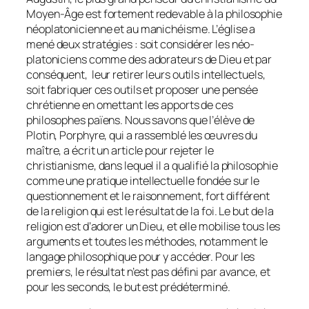
Moyen-Âge est fortement redevable à la philosophie
néoplatonicienne et au manichéisme. L’église a
mené deux stratégies : soit considérer les néo-
platoniciens comme des adorateurs de Dieu et par
conséquent, leur retirer leurs outils intellectuels,
soit fabriquer ces outils et proposer une pensée
chrétienne en omettant les apports de ces
philosophes païens. Nous savons que l’élève de
Plotin, Porphyre, qui a rassemblé les œuvres du
maître, a écrit un article pour rejeter le
christianisme, dans lequel il a qualifié la philosophie
comme une pratique intellectuelle fondée sur le
questionnement et le raisonnement, fort différent
de la religion qui est le résultat de la foi. Le but de la
religion est d’adorer un Dieu, et elle mobilise tous les
arguments et toutes les méthodes, notamment le
langage philosophique pour y accéder. Pour les
premiers, le résultat n’est pas défini par avance, et
pour les seconds, le but est prédéterminé.