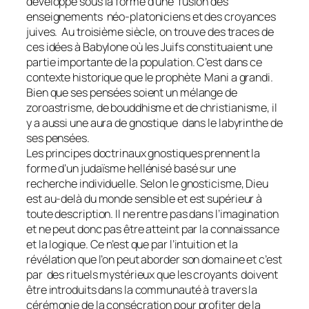
développe sous la forme d’une fusion des
enseignements néo-platoniciens et des croyances
juives. Au troisième siècle, on trouve des traces de
ces idées à Babylone où les Juifs constituaient une
partie importante de la population. C’est dans ce
contexte historique que le prophète Mani a grandi.
Bien que ses pensées soient un mélange de
zoroastrisme, de bouddhisme et de christianisme, il
y a aussi une aura de gnostique dans le labyrinthe de
ses pensées.
Les principes doctrinaux gnostiques prennent la
forme d’un judaïsme hellénisé basé sur une
recherche individuelle. Selon le gnosticisme, Dieu
est au-delà du monde sensible et est supérieur à
toute description. Il ne rentre pas dans l’imagination
et ne peut donc pas être atteint par la connaissance
et la logique. Ce n’est que par l’intuition et la
révélation que l’on peut aborder son domaine et c’est
par des rituels mystérieux que les croyants doivent
être introduits dans la communauté à travers la
cérémonie de la consécration pour profiter de la