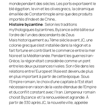
monde pendant des siècles. Les ports exportaient le
blé égyptien, le vin et les olives grecs, la céramique
émaillée de Constantinople ainsi que des produits
importés d’Inde et de Chine,.
Histoire byzantine
: Selon les traditions
mythologiques byzantines, Byzance a été bâtie sur
l’ordre de l’un des descendants de Zeus
Mais historiquement au 7ème siècle avant JC, une
colonie grecque s’est installée dans la région et a
fait fortune en contrôlant le commerce entre la mer
Noire et la Méditerranée. Pendant les guerres Iran-
Grèce, la région était considérée comme un pont
entre les deux puissances rivales. Son rôle dans les
relations entre l’Europe et l’Asie est devenu de plus
en plus important à partir de cette époque. Sous
l’Empire romain, le choix d’une capitale à l’Est était
nécessaire en raison de la vaste étendue de l’Empire
et du conflit constant avec l’Iran. L’empereur romain
choisit Byzance et l’a renouvelée et agrandie. À
partir de 330 après JC, la nouvelle ville, appelée