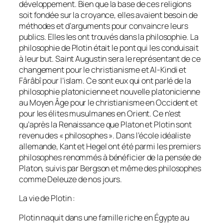
développement. Bien que la base de ces religions
soit fondée sur la croyance, elles avaient besoin de
méthodes et d’arguments pour convaincre leurs
publics. Elles les ont trouvés dans la philosophie. La
philosophie de Plotin était le pont qui les conduisait
à leur but. Saint Augustin sera le représentant de ce
changement pour le christianisme et Al-Kindi et
Fârâbî pour l’islam. Ce sont eux qui ont parlé de la
philosophie platonicienne et nouvelle platonicienne
au Moyen Âge pour le christianisme en Occident et
pour les élites musulmanes en Orient. Ce n’est
qu’après la Renaissance que Platon et Plotin sont
revenu des « philosophes ». Dans l’école idéaliste
allemande, Kant et Hegel ont été parmi les premiers
philosophes renommés à bénéficier de la pensée de
Platon, suivis par Bergson et même des philosophes
comme Deleuze de nos jours.
La vie de Plotin :
Plotin naquit dans une famille riche en Égypte au